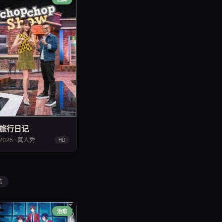
旅行日记
2026 · 真人秀
HD
结
治愈