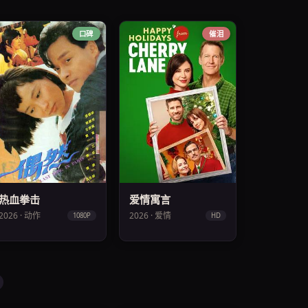
口碑
催泪
热血拳击
爱情寓言
2026 · 动作
2026 · 爱情
1080P
HD