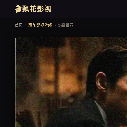
🎬
飘花影视
首页
›
飘花影视院线
› 热播推荐