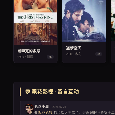
盗梦空间
肖申克的救赎
2010 · 科幻
4K
1994 · 剧情
4K
💬 飘花影视 · 留言互动
影迷小周
2026-07-21
🎬
飘花影视
的片库太丰富了，最近追的《长安十二