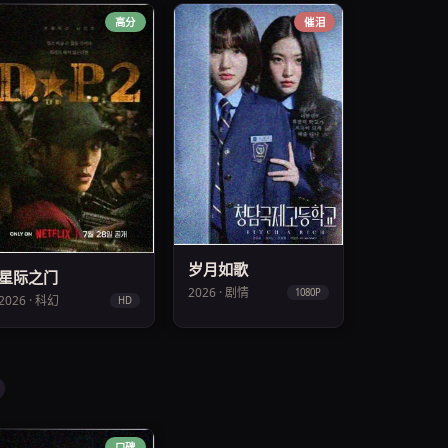
高分
催泪
岁月如歌
星际之门
2026 · 剧情
1080P
2026 · 科幻
HD
口碑