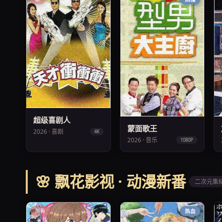
超级喜剧人
蒙面歌王
2026 · 喜剧
4K
2026 · 音乐
1080P
🌸 飘花影视 · 动漫新番
二次元集
新番
热血