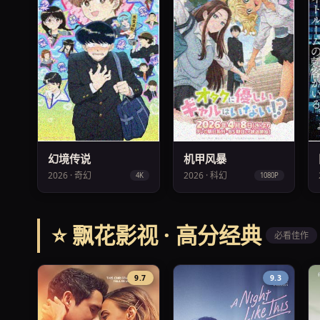
幻境传说
机甲风暴
2026 · 奇幻
2026 · 科幻
4K
1080P
⭐ 飘花影视 · 高分经典
必看佳作
9.7
9.3