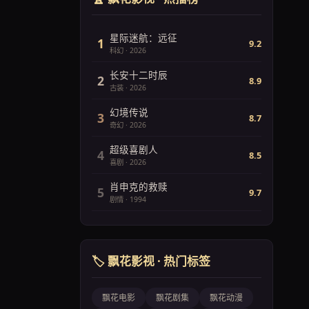
星际迷航：远征
1
9.2
科幻 · 2026
长安十二时辰
2
8.9
古装 · 2026
幻境传说
3
8.7
奇幻 · 2026
超级喜剧人
4
8.5
喜剧 · 2026
肖申克的救赎
5
9.7
剧情 · 1994
🏷️ 飘花影视 · 热门标签
飘花电影
飘花剧集
飘花动漫