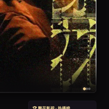
二
🏆 飘花影视 · 热播榜