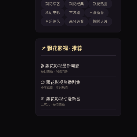
飘花综艺
飘花经典
飘花热播
科幻电影
古装剧
日漫新番
音乐综艺
高分必看
院线大片
📌 飘花影视 · 推荐
🎬 飘花影视最新电影
每日更新 · 院线同步
📺 飘花影视热播剧集
全民追剧 · 实时热度
🌸 飘花影视动漫新番
二次元 · 每周更新