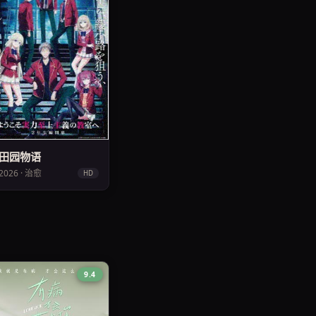
田园物语
2026 · 治愈
HD
9.4