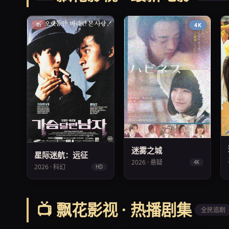
新
4K
迷雾之城
星际迷航：远征
2026 · 悬疑
4K
2026 · 科幻
HD
📺 飘花影视 · 热播剧集
全民追剧