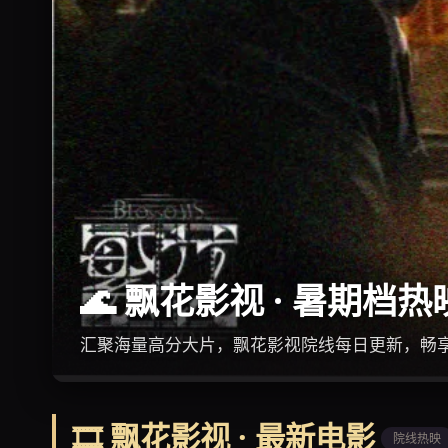
🔥 飘花影视 · 剧集热榜
爆款剧集实时追踪，飘花影视带你追剧不迷路
🎞️ 飘花影视 · 最新电影
院线热映