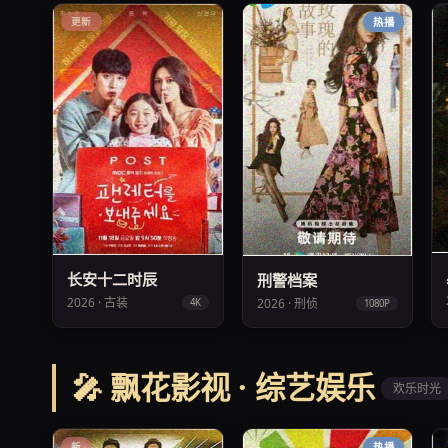
更新
热播
长安十二时辰
刑警档案
2026 · 古装
2026 · 刑侦
4K
1080P
🎤 飘花影视 · 综艺娱乐
欢乐时光
新
热播